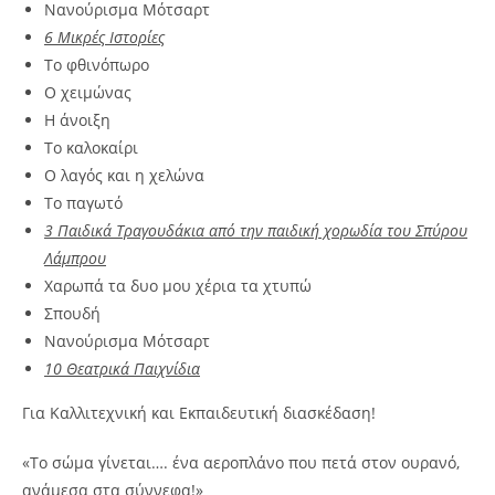
Νανούρισμα Μότσαρτ
6 Μικρές Ιστορίες
Το φθινόπωρο
Ο χειμώνας
Η άνοιξη
Το καλοκαίρι
Ο λαγός και η χελώνα
Το παγωτό
3 Παιδικά Τραγουδάκια από την παιδική χορωδία του Σπύρου
Λάμπρου
Χαρωπά τα δυο μου χέρια τα χτυπώ
Σπουδή
Νανούρισμα Μότσαρτ
10 Θεατρικά Παιχνίδια
Για Καλλιτεχνική και Εκπαιδευτική διασκέδαση!
«Το σώμα γίνεται…. ένα αεροπλάνο που πετά στον ουρανό,
ανάμεσα στα σύννεφα!»