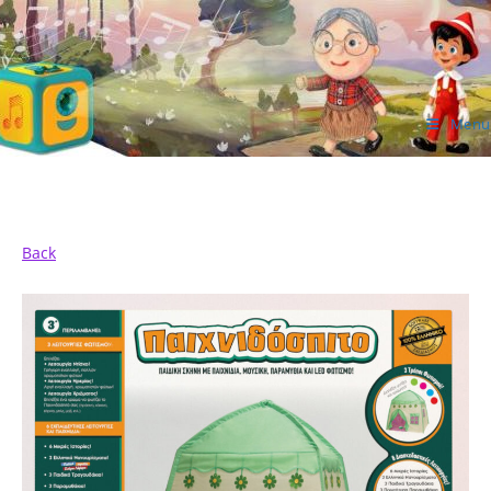
Skip
to
content
Menu
ΙΔΕΑ Hellenic Design AE
Back