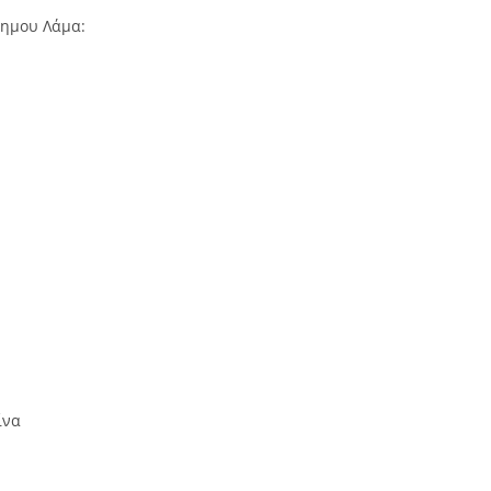
σημου Λάμα:
ίνα