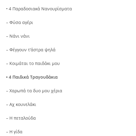
• 4 Παραδοσιακά Νανουρίσματα
– Φύσα αγέρι
– Νάνι νάνι
– Φέγγουν τ’άστρα ψηλά
– Κοιμάται το παιδάκι μου
• 4 Παιδικά Τραγουδάκια
– Χαρωπά τα δυο μου χέρια
– Αχ κουνελάκι
– Η πεταλούδα
– Η γίδα