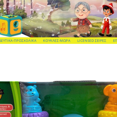
ΔΕΥΤΙΚΑ-ΠΡΟΣΧΟΛΙΚΑ
ΚΟΥΚΛΕΣ-ΜΩΡΑ
LICENSED ΣΕΙΡΕΣ
Ε