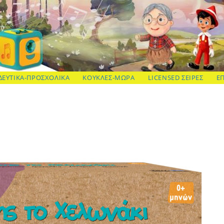
ΔΕΥΤΙΚΑ-ΠΡΟΣΧΟΛΙΚΑ
ΚΟΥΚΛΕΣ-ΜΩΡΑ
LICENSED ΣΕΙΡΕΣ
Ε