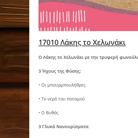
17010 Λάκης το Χελωνάκι
Ο Λάκης το Χελωνάκι με την τρυφερή φωνούλα
3 Ήχους της Φύσης:
• Οι μπουρμπουλήθρες
• Το νερό του ποταμού
• Ο Βυθός
3 Γλυκά Νανουρίσματα: