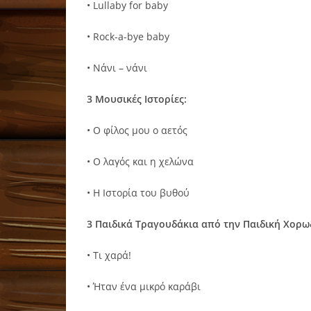
• Lullaby for baby
• Rock-a-bye baby
• Νάνι – νάνι
3 Μουσικές Ιστορίες:
• Ο φίλος μου ο αετός
• Ο λαγός και η χελώνα
• Η Ιστορία του βυθού
3 Παιδικά Τραγουδάκια από την Παιδική Χορ
• Τι χαρά!
• Ήταν ένα μικρό καράβι