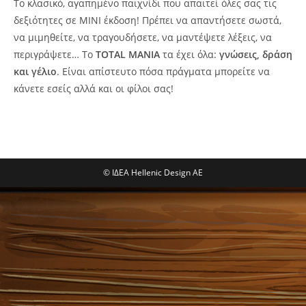
Το κλασικό, αγαπημένο παιχνίδι που απαιτεί όλες σας τις
δεξιότητες σε ΜΙΝΙ έκδοση! Πρέπει να απαντήσετε σωστά,
να μιμηθείτε, να τραγουδήσετε, να μαντέψετε λέξεις, να
περιγράψετε… Το
TOTAL MANIA
τα έχει όλα:
γνώσεις, δράση
και γέλιο
. Είναι απίστευτο πόσα πράγματα μπορείτε να
κάνετε εσείς αλλά και οι φίλοι σας!
© ΙΔΕΑ Hellenic Design AE