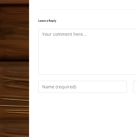
Leave a Reply
Comment
Enter
En
your
y
name
e
or
a
username
to
to
c
comment