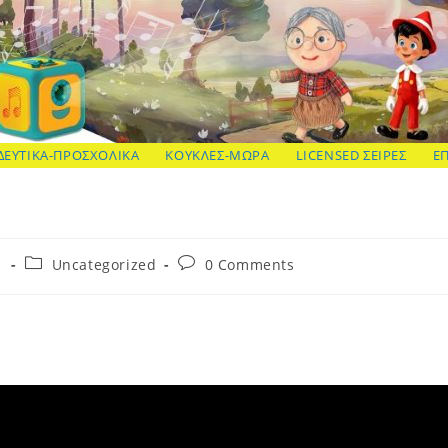
ΔΕΥΤΙΚΑ-ΠΡΟΣΧΟΛΙΚΑ
ΚΟΥΚΛΕΣ-ΜΩΡΑ
LICENSED ΣΕΙΡΕΣ
Ε
Post
Post
1
Uncategorized
0 Comments
category:
comments: